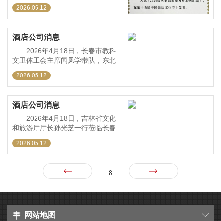
节在横琴隆重开幕。酒店公司总经
2026.05.12
理李琼华受邀出席，并代表酒店领
取了荣誉证书。在本次大会上，酒
店公司提交的“康养疗愈精选案例”，
酒店公司消息
凭借其在“中医药+文旅”融合领
2026年4月18日，长春市教科
文卫体工会主席闻凤学带队，东北
师大、吉林大学等10所高校主席莅
2026.05.12
临酒店公司，就高校教职工疗休养
线路设计进行实地调研和座谈。调
研组一行实地考察了酒店温泉、檀
酒店公司消息
医馆及健康管理中心等。酒店公司
2026年4月18日，吉林省文化
和旅游厅厅长孙光芝一行莅临长春
开云网页版·官方版在线登入-开云
2026.05.12
(中国)南山温泉酒店，就“中医药+温
泉”融合发展情况进行实地参观调
研。作为我省“中医药+温泉”融合发
8
展的试点场景，开云网页版·官方版
在线登入-开云(中国)南山将天然温
泉资源与中医药文化深度结合，
网站地图