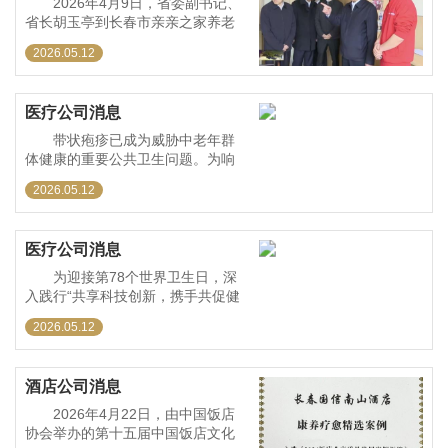
2026年4月9日，省委副书记、
省长胡玉亭到长春市亲亲之家养老
护理中心，就社区与机构养老服务
2026.05.12
融合发展进行调研。他强调，要深
入贯彻习近平总书记关于服务业发
展的重要指示精神，落实全国服务
医疗公司消息
业大会部署，深入实施服务业扩
带状疱疹已成为威胁中老年群
体健康的重要公共卫生问题。为响
应《“健康中国2030”规划纲要》要
2026.05.12
求，吉林省政府推出带状疱疹疫苗
接种惠民政策，通过财政补贴降低
接种费用，构建老年健康防护屏
医疗公司消息
障。2026年4月13日，红旗第一社
区
为迎接第78个世界卫生日，深
入践行“共享科技创新，携手共促健
康”主题，2026年4月7日，朝阳区红
2026.05.12
旗第一社区卫生服务中心在南湖公
园广场开展大型义诊咨询与健康科
普活动。活动现场，全科、计免科
酒店公司消息
等科室医务人员组成志愿服务
2026年4月22日，由中国饭店
协会举办的第十五届中国饭店文化