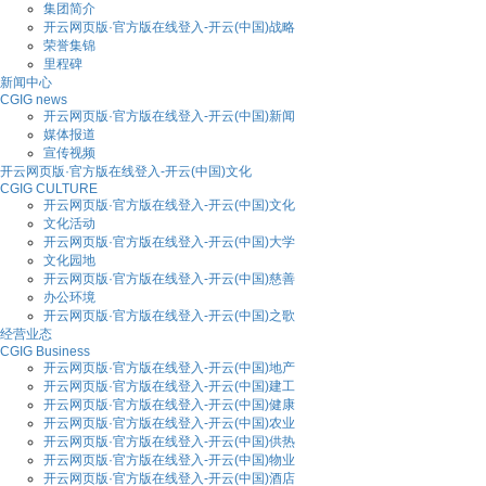
集团简介
开云网页版·官方版在线登入-开云(中国)战略
荣誉集锦
里程碑
新闻中心
CGIG news
开云网页版·官方版在线登入-开云(中国)新闻
媒体报道
宣传视频
开云网页版·官方版在线登入-开云(中国)文化
CGIG CULTURE
开云网页版·官方版在线登入-开云(中国)文化
文化活动
开云网页版·官方版在线登入-开云(中国)大学
文化园地
开云网页版·官方版在线登入-开云(中国)慈善
办公环境
开云网页版·官方版在线登入-开云(中国)之歌
经营业态
CGIG Business
开云网页版·官方版在线登入-开云(中国)地产
开云网页版·官方版在线登入-开云(中国)建工
开云网页版·官方版在线登入-开云(中国)健康
开云网页版·官方版在线登入-开云(中国)农业
开云网页版·官方版在线登入-开云(中国)供热
开云网页版·官方版在线登入-开云(中国)物业
开云网页版·官方版在线登入-开云(中国)酒店