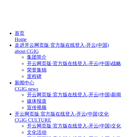
首页
Home
走进开云网页版·官方版在线登入-开云(中国)
about CGIG
集团简介
开云网页版·官方版在线登入-开云(中国)战略
荣誉集锦
里程碑
新闻中心
CGIG news
开云网页版·官方版在线登入-开云(中国)新闻
媒体报道
宣传视频
开云网页版·官方版在线登入-开云(中国)文化
CGIG CULTURE
开云网页版·官方版在线登入-开云(中国)文化
文化活动